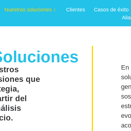
Nuestras soluciones
Clientes
Casos de éxito
Ali
Soluciones
En
stros
sol
isiones que
gen
egia,
sos
rtir del
est
álisis
evo
cio.
aco