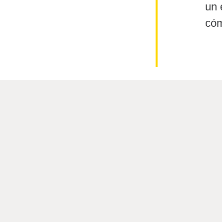
un 
cóm